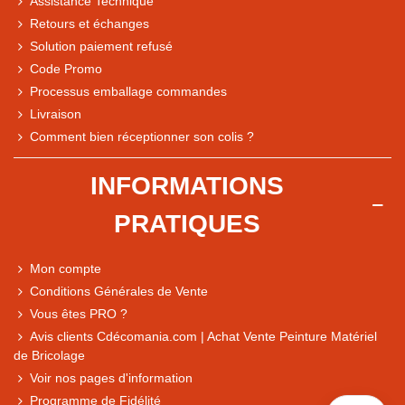
Assistance Technique
Retours et échanges
Solution paiement refusé
Code Promo
Processus emballage commandes
Livraison
Note du magasin sur Google
Comment bien réceptionner son colis ?
Comparaison des performances du magasin
+ de 5 500 avis
INFORMATIONS
● Exceptionnel
PRATIQUES
Express, Chez vous, Point relais, Retrait magasin
● Exceptionnel
Mon compte
Retours sous 14 jours
Conditions Générales de Vente
Vous êtes PRO ?
Avis clients Cdécomania.com | Achat Vente Peinture Matériel
● Exceptionnel
de Bricolage
CB, PayPal 4x, Google Pay, Apple Pay, Alma
Voir nos pages d'information
Programme de Fidélité