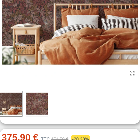
375,90 €
TTC
471,50 €
-20,28%