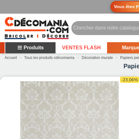
Vous êtes
P
Produits
VENTES FLASH
Marqu
Accueil
>
Tous les produits cdécomania
>
Décoration murale
>
Papiers pe
Papi
-23,06%