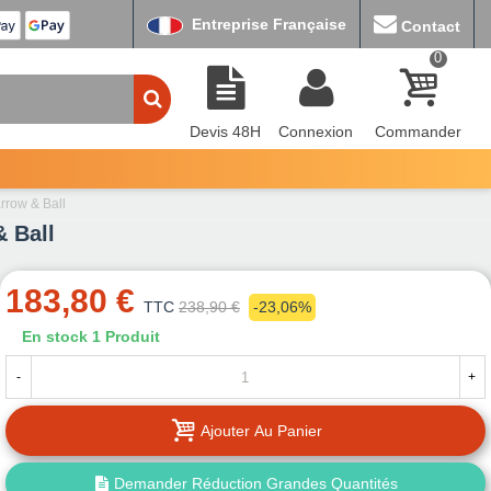
Entreprise Française
Contact
0
Devis 48H
Connexion
Commander
row & Ball
 Ball
183,80 €
TTC
238,90 €
-23,06%
En stock
1 Produit
-
+
Ajouter Au Panier
Demander Réduction Grandes Quantités