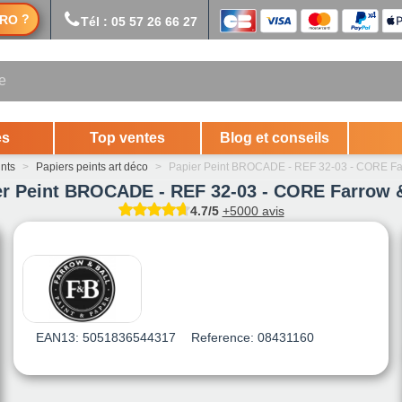
?
RO
Tél : 05 57 26 66 27
es
Top ventes
Blog et conseils
ints
>
Papiers peints art déco
>
Papier Peint BROCADE - REF 32-03 - CORE Far
er Peint BROCADE - REF 32-03 - CORE Farrow &
4.7/5
+5000 avis
EAN13:
5051836544317
Reference:
08431160