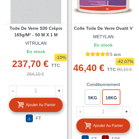
Toile De Verre S30 Crépis
Colle Toile De Verre Ovalit V
165g/m² - 50 M X 1 M
METYLAN
VITRULAN
En stock
En stock
5 avis
-10%
237,70 €
-42,07%
46,40 €
TTC
80,10 €
TTC
264,10 €
Conditionnement
-
+
5KG
18KG
Ajouter Au Panier
-
+
FT
Ajouter Au Panier