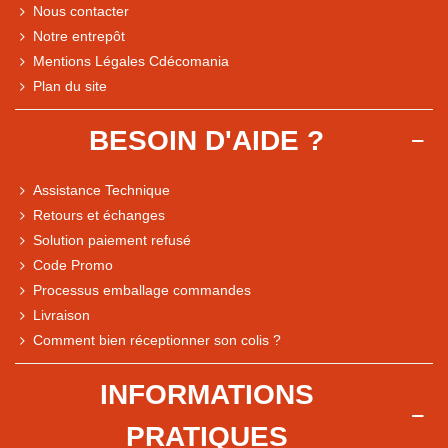
Nous contacter
Notre entrepôt
Mentions Légales Cdécomania
Plan du site
BESOIN D'AIDE ?
Assistance Technique
Retours et échanges
Solution paiement refusé
Code Promo
Processus emballage commandes
Livraison
Note du magasin sur Google
Comment bien réceptionner son colis ?
Comparaison des performances du magasin
+ de 5 500 avis
INFORMATIONS
● Exceptionnel
PRATIQUES
Express, Chez vous, Point relais, Retrait magasin