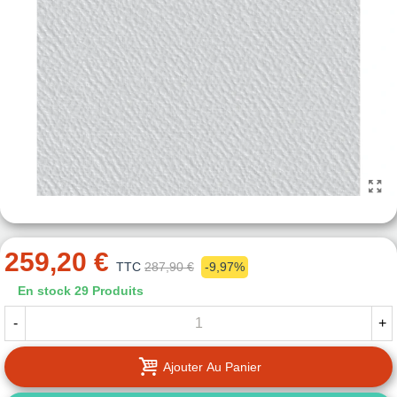
259,20 €
TTC
287,90 €
-9,97%
En stock
29 Produits
-
+
Ajouter Au Panier