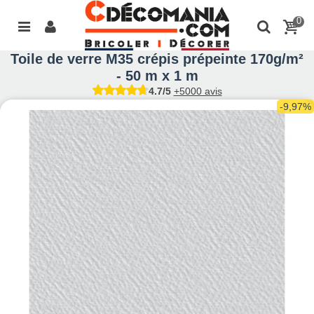
0
Toile de verre M35 crépis prépeinte 170g/m²
- 50 m x 1 m
4.7/5
+5000 avis
-9,97%