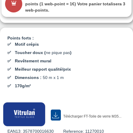
points
(1 web-point = 1€) Votre panier totalisera
3
web-points
.
Points forts :
Motif crépis
Toucher doux (
ne pique pas
)
Revêtement mural
Meilleur rapport qualité/prix
Dimensions :
50 m x 1 m
170g/m²
Télécharger FT-Toile de verre M35...
EAN13:
3578700016630
Reference:
11270010