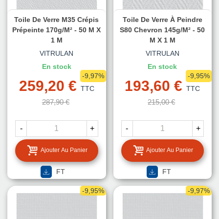
Toile De Verre M35 Crépis
Toile De Verre À Peindre
Prépeinte 170g/m² - 50 M X
S80 Chevron 145g/m² - 50
1 M
M X 1 M
VITRULAN
VITRULAN
En stock
En stock
-9,97%
-9,95%
259,20 €
193,60 €
TTC
TTC
287,90 €
215,00 €
-
+
-
+
Ajouter Au Panier
Ajouter Au Panier
FT
FT
-9,95%
-9,97%