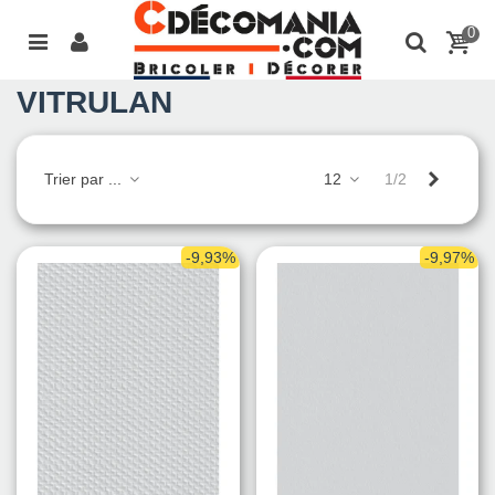
0
VITRULAN
Suivant
Trier par ...
12
1/2
-9,93%
-9,97%