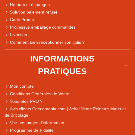
Retours et échanges
Solution paiement refusé
Code Promo
Processus emballage commandes
Livraison
Comment bien réceptionner son colis ?
Note du magasin sur Google
INFORMATIONS
Comparaison des performances du magasin
PRATIQUES
+ de 5 500 avis
● Exceptionnel
Mon compte
Express, Chez vous, Point relais, Retrait magasin
Conditions Générales de Vente
● Exceptionnel
Vous êtes PRO ?
Retours sous 14 jours
Avis clients Cdécomania.com | Achat Vente Peinture Matériel
de Bricolage
Voir nos pages d'information
● Exceptionnel
Programme de Fidélité
CB, PayPal 4x, Google Pay, Apple Pay, Alma