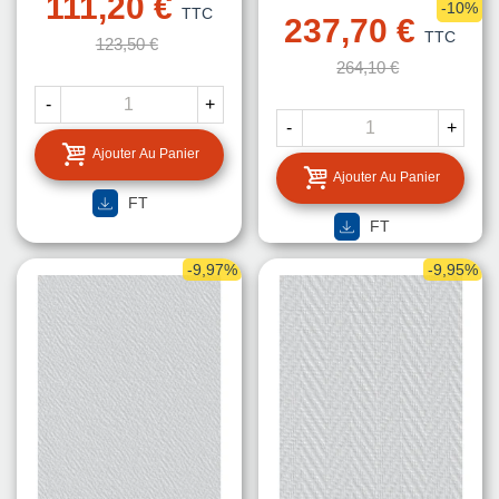
111,20 €
-10%
TTC
237,70 €
TTC
123,50 €
264,10 €
-
+
-
+
Ajouter Au Panier
Ajouter Au Panier
FT
FT
-9,97%
-9,95%