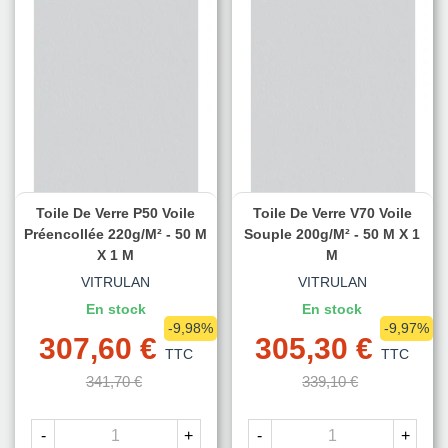
Toile De Verre P50 Voile
Toile De Verre V70 Voile
Préencollée 220g/m² - 50 M
Souple 200g/m² - 50 M X 1
X 1 M
M
VITRULAN
VITRULAN
En stock
En stock
-9,98%
-9,97%
307,60 €
305,30 €
TTC
TTC
341,70 €
339,10 €
-
+
-
+