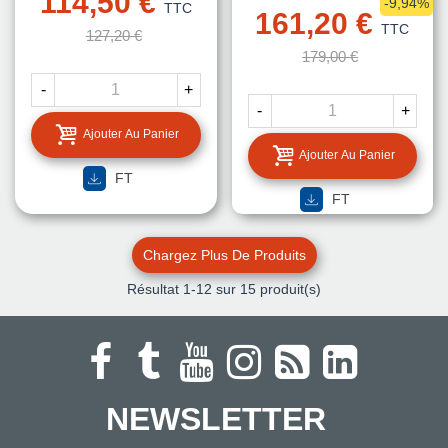
114,50 €
-9,94%
TTC
161,20 €
TTC
127,20 €
179,00 €
-
+
-
+
Ajouter Au Panier
Ajouter Au Panier
FT
FT
Chargez Plus De Produits
Résultat
1
-12 sur 15 produit(s)
NEWSLETTER