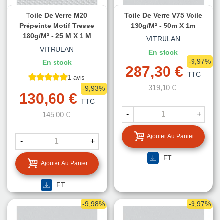
Toile De Verre M20
Toile De Verre V75 Voile
Prépeinte Motif Tresse
130g/m² - 50m X 1m
180g/m² - 25 M X 1 M
VITRULAN
VITRULAN
En stock
-9,97%
En stock
287,30 €
TTC
1 avis
319,10 €
-9,93%
130,60 €
TTC
-
+
145,00 €
Ajouter Au Panier
-
+
FT
Ajouter Au Panier
FT
-9,98%
-9,97%