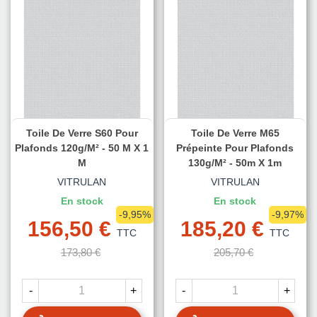
Toile De Verre S60 Pour
Toile De Verre M65
Plafonds 120g/m² - 50 M X 1
Prépeinte Pour Plafonds
M
130g/m² - 50m X 1m
VITRULAN
VITRULAN
En stock
En stock
-9,95%
-9,97%
156,50 €
185,20 €
TTC
TTC
173,80 €
205,70 €
-
+
-
+