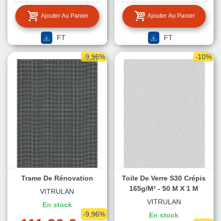
Ajouter Au Panier
Ajouter Au Panier
FT
FT
-9,96%
-10%
Trame De Rénovation
Toile De Verre S30 Crépis
165g/m² - 50 M X 1 M
VITRULAN
VITRULAN
En stock
-9,96%
En stock