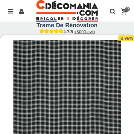
0
Trame De Rénovation
4.7/5
+5000 avis
-9,96%