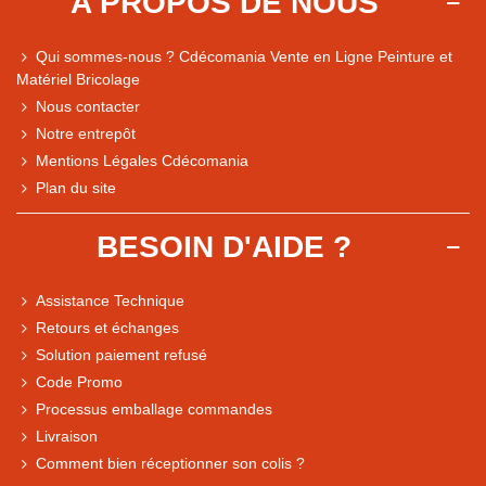
A PROPOS DE NOUS
Qui sommes-nous ? Cdécomania Vente en Ligne Peinture et
Matériel Bricolage
Nous contacter
Notre entrepôt
Mentions Légales Cdécomania
Plan du site
BESOIN D'AIDE ?
Assistance Technique
Retours et échanges
Solution paiement refusé
Code Promo
Processus emballage commandes
Livraison
Note du magasin sur Google
Comment bien réceptionner son colis ?
Comparaison des performances du magasin