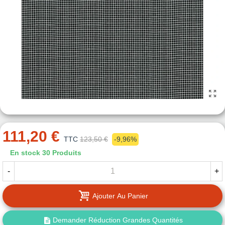
111,20 €
TTC
123,50 €
-9,96%
En stock
30 Produits
-
+
Ajouter Au Panier
Demander Réduction Grandes Quantités