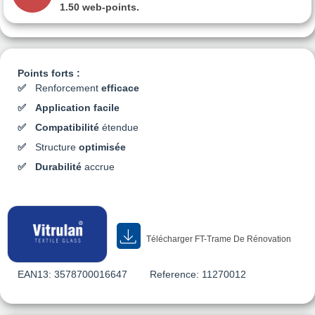
1.50 web-points
.
Points forts :
Renforcement
efficace
Application facile
Compatibilité
étendue
Structure
optimisée
Durabilité
accrue
Télécharger FT-Trame De Rénovation
EAN13:
3578700016647
Reference:
11270012