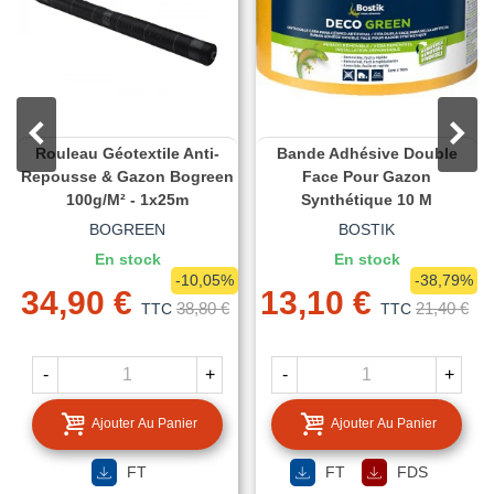
Rouleau Géotextile Anti-
Bande Adhésive Double
Repousse & Gazon Bogreen
Face Pour Gazon
100g/m² - 1x25m
Synthétique 10 M
BOGREEN
BOSTIK
En stock
En stock
-10,05%
-38,79%
34,90 €
13,10 €
38,80 €
21,40 €
TTC
TTC
-
+
-
+
Ajouter Au Panier
Ajouter Au Panier
FT
FT
FDS