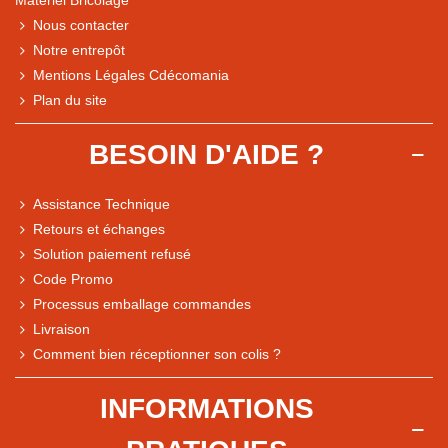
Matériel Bricolage
Nous contacter
Notre entrepôt
Mentions Légales Cdécomania
Plan du site
BESOIN D'AIDE ?
Assistance Technique
Retours et échanges
Solution paiement refusé
Code Promo
Processus emballage commandes
Livraison
Note du magasin sur Google
Comment bien réceptionner son colis ?
Comparaison des performances du magasin
+ de 5 500 avis
INFORMATIONS
● Exceptionnel