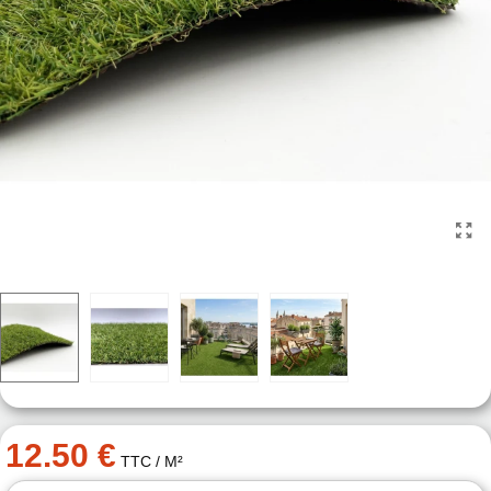
12.50 €
TTC
/ M²