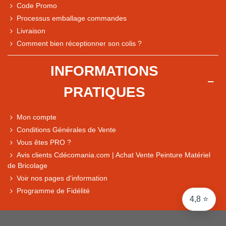
Code Promo
Processus emballage commandes
Livraison
Note du magasin sur Google
Comment bien réceptionner son colis ?
Comparaison des performances du magasin
+ de 5 500 avis
INFORMATIONS
● Exceptionnel
PRATIQUES
Express, Chez vous, Point relais, Retrait magasin
● Exceptionnel
Mon compte
Retours sous 14 jours
Conditions Générales de Vente
Vous êtes PRO ?
Avis clients Cdécomania.com | Achat Vente Peinture Matériel
● Exceptionnel
de Bricolage
CB, PayPal 4x, Google Pay, Apple Pay, Alma
Voir nos pages d'information
Programme de Fidélité
4,8 ⭐