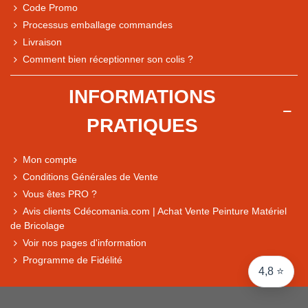
Code Promo
Processus emballage commandes
Livraison
Note du magasin sur Google
Comment bien réceptionner son colis ?
Comparaison des performances du magasin
+ de 5 500 avis
INFORMATIONS
● Exceptionnel
PRATIQUES
Express, Chez vous, Point relais, Retrait magasin
● Exceptionnel
Mon compte
Retours sous 14 jours
Conditions Générales de Vente
Vous êtes PRO ?
Avis clients Cdécomania.com | Achat Vente Peinture Matériel
● Exceptionnel
de Bricolage
CB, PayPal 4x, Google Pay, Apple Pay, Alma
Voir nos pages d'information
Programme de Fidélité
4,8 ⭐