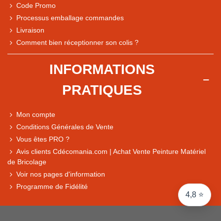
Code Promo
Processus emballage commandes
Livraison
Note du magasin sur Google
Comment bien réceptionner son colis ?
Comparaison des performances du magasin
+ de 5 500 avis
INFORMATIONS
● Exceptionnel
PRATIQUES
Express, Chez vous, Point relais, Retrait magasin
● Exceptionnel
Mon compte
Retours sous 14 jours
Conditions Générales de Vente
Vous êtes PRO ?
Avis clients Cdécomania.com | Achat Vente Peinture Matériel
● Exceptionnel
de Bricolage
CB, PayPal 4x, Google Pay, Apple Pay, Alma
Voir nos pages d'information
Programme de Fidélité
4,8 ⭐