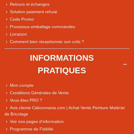
Retours et échanges
Solution paiement refusé
Code Promo
Processus emballage commandes
Livraison
Comment bien réceptionner son colis ?
Note du magasin sur Google
INFORMATIONS
Comparaison des performances du magasin
PRATIQUES
+ de 5 500 avis
● Exceptionnel
Mon compte
Express, Chez vous, Point relais, Retrait magasin
Conditions Générales de Vente
● Exceptionnel
Vous êtes PRO ?
Retours sous 14 jours
Avis clients Cdécomania.com | Achat Vente Peinture Matériel
de Bricolage
Voir nos pages d'information
● Exceptionnel
Programme de Fidélité
CB, PayPal 4x, Google Pay, Apple Pay, Alma