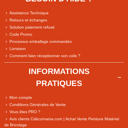
Assistance Technique
Retours et échanges
Solution paiement refusé
Code Promo
Processus emballage commandes
Livraison
Note du magasin sur Google
Comment bien réceptionner son colis ?
Comparaison des performances du magasin
+ de 5 500 avis
INFORMATIONS
● Exceptionnel
PRATIQUES
Express, Chez vous, Point relais, Retrait magasin
● Exceptionnel
Mon compte
Retours sous 14 jours
Conditions Générales de Vente
Vous êtes PRO ?
Avis clients Cdécomania.com | Achat Vente Peinture Matériel
● Exceptionnel
de Bricolage