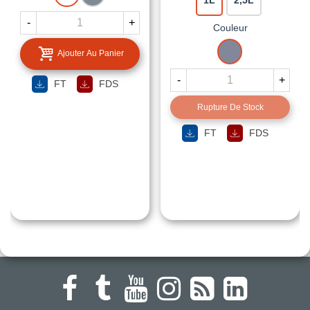
-
+
Couleur
ARGENT
Ajouter Au Panier
-
+
FT
FDS
Rupture De Stock
FT
FDS