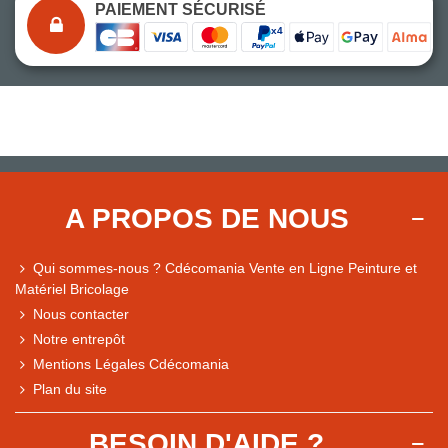
PAIEMENT SÉCURISÉ
A PROPOS DE NOUS
Qui sommes-nous ? Cdécomania Vente en Ligne Peinture et
Matériel Bricolage
Nous contacter
Notre entrepôt
Mentions Légales Cdécomania
Plan du site
BESOIN D'AIDE ?