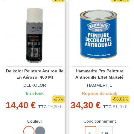
Delkolor Peinture Antirouille
Hammerite Pro Peinture
En Aérosol 400 Ml
Antirouille Effet Martelé
DELKOLOR
HAMMERITE
En stock
Rupture de stock
-25%
-58,02%
14,40 €
34,30 €
19,20 €
81,70 €
TTC
TTC
Couleur
Conditionnement
BLANC
GRIS
1L
2,5L