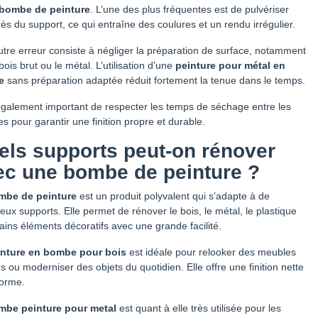
bombe de peinture
. L’une des plus fréquentes est de pulvériser
rès du support, ce qui entraîne des coulures et un rendu irrégulier.
tre erreur consiste à négliger la préparation de surface, notamment
 bois brut ou le métal. L’utilisation d’une
peinture pour métal en
e
sans préparation adaptée réduit fortement la tenue dans le temps.
 également important de respecter les temps de séchage entre les
s pour garantir une finition propre et durable.
els supports peut-on rénover
ec une bombe de peinture ?
mbe de peinture
est un produit polyvalent qui s’adapte à de
ux supports. Elle permet de rénover le bois, le métal, le plastique
tains éléments décoratifs avec une grande facilité.
inture en bombe pour bois
est idéale pour relooker des meubles
s ou moderniser des objets du quotidien. Elle offre une finition nette
forme.
mbe peinture pour metal
est quant à elle très utilisée pour les