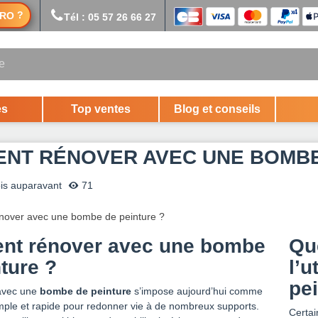
?
RO
Tél : 05 57 26 66 27
es
Top ventes
Blog et conseils
NT RÉNOVER AVEC UNE BOMBE
is auparavant
71
t rénover avec une bombe
Que
ture ?
l’u
pei
 avec une
bombe de peinture
s’impose aujourd’hui comme
imple et rapide pour redonner vie à de nombreux supports.
Certai