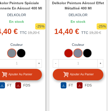
kolor Peinture Spéciale
Delkolor Peinture Aérosol Effet
nnerie En Aérosol 400 Ml
Métallisé 400 Ml
DELKOLOR
DELKOLOR
En stock
En stock
-25%
-25%
,40 €
14,40 €
19,20 €
19,20 €
TTC
TTC
Couleur
Couleur
GRIS
NOIR
ROUGE
ARGENT
NOIR
+
-
+
Ajouter Au Panier
Ajouter Au Panier
FT
FDS
FT
FDS