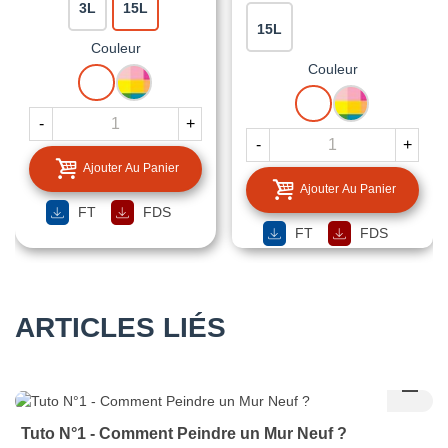
3L
15L
15L
Couleur
Couleur
BLANC
MISE
A
BLANC
MISE
LA
A
-
+
TEINTE
LA
-
+
TEINTE
Ajouter Au Panier
Ajouter Au Panier
FT
FDS
FT
FDS
ARTICLES LIÉS
Tuto N°1 - Comment Peindre un Mur Neuf ?