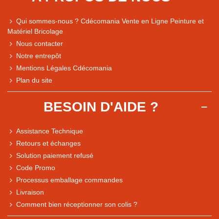
Qui sommes-nous ? Cdécomania Vente en Ligne Peinture et
Matériel Bricolage
Nous contacter
Notre entrepôt
Mentions Légales Cdécomania
Plan du site
BESOIN D'AIDE ?
Assistance Technique
Retours et échanges
Solution paiement refusé
Code Promo
Processus emballage commandes
Livraison
Note du magasin sur Google
Comment bien réceptionner son colis ?
Comparaison des performances du magasin