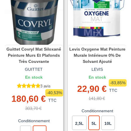
Guittet Covryl Mat Siloxané
Levis Oxygene Mat Peinture
Peinture Murs Et Plafonds
Murale Intérieure 0% De
Très Couvrante
Solvant Ajouté
GUITTET
LEVIS
En stock
En stock
-83,85%
3 avis
22,90 €
TTC
-40,53%
180,60 €
141,80 €
TTC
303,70 €
Conditionnement
Conditionnement
2,5L
5L
10L