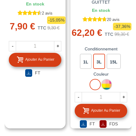
GUITTET
En stock
En stock
2 avis
20 avis
-15,05%
7,90 €
-37,36%
9,30 €
TTC
62,20 €
99,30 €
TTC
-
+
Conditionnement
Ajouter Au Panier
1L
3L
15L
FT
Couleur
BLANC
MISE
A
LA
-
+
TEINTE
Ajouter Au Panier
FT
FDS