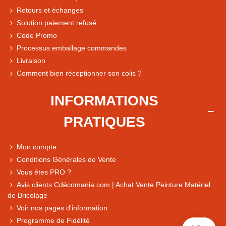
Retours et échanges
Solution paiement refusé
Code Promo
Processus emballage commandes
Livraison
Note du magasin sur Google
Comment bien réceptionner son colis ?
Comparaison des performances du magasin
+ de 5 500 avis
INFORMATIONS
● Exceptionnel
PRATIQUES
Express, Chez vous, Point relais, Retrait magasin
● Exceptionnel
Mon compte
Retours sous 14 jours
Conditions Générales de Vente
Vous êtes PRO ?
Avis clients Cdécomania.com | Achat Vente Peinture Matériel
● Exceptionnel
de Bricolage
CB, PayPal 4x, Google Pay, Apple Pay, Alma
Voir nos pages d'information
Programme de Fidélité