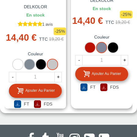
DELKOLOR
DELKOLOR
En stock
-25%
En stock
14,40 €
19,20 €
TTC
1 avis
-25%
14,40 €
Couleur
19,20 €
TTC
ROUGE
ARGENT
NOIR
Couleur
-
+
BLANC
GRIS
NOIR
ALUMINIUM
Ajouter Au Panier
-
+
FT
FDS
Ajouter Au Panier
FT
FDS