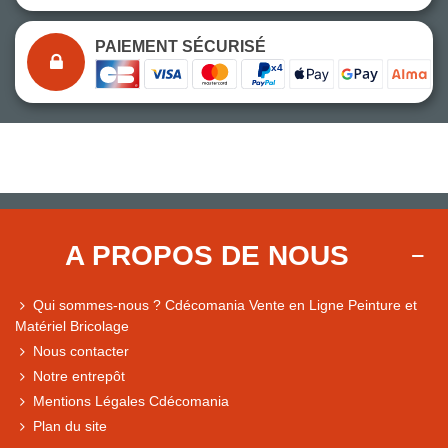
PAIEMENT SÉCURISÉ
A PROPOS DE NOUS
Qui sommes-nous ? Cdécomania Vente en Ligne Peinture et
Matériel Bricolage
Nous contacter
Notre entrepôt
Mentions Légales Cdécomania
Plan du site