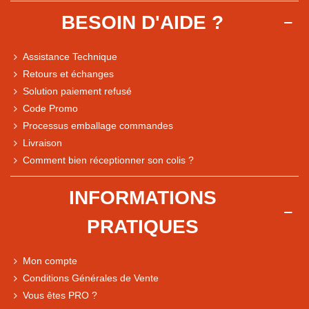
BESOIN D'AIDE ?
Assistance Technique
Retours et échanges
Solution paiement refusé
Code Promo
Processus emballage commandes
Livraison
Note du magasin sur Google
Comment bien réceptionner son colis ?
Comparaison des performances du magasin
+ de 5 500 avis
INFORMATIONS
● Exceptionnel
PRATIQUES
Express, Chez vous, Point relais, Retrait magasin
● Exceptionnel
Mon compte
Retours sous 14 jours
Conditions Générales de Vente
Vous êtes PRO ?