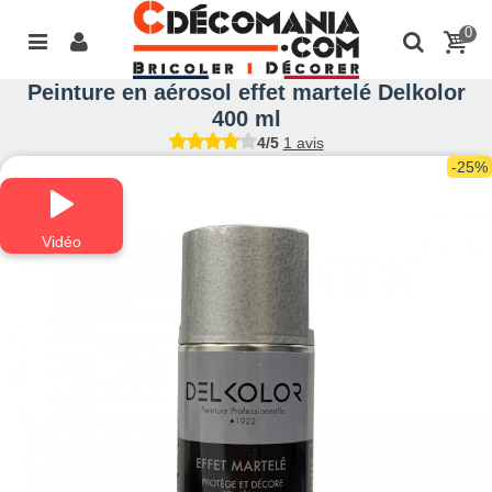
0
Peinture en aérosol effet martelé Delkolor
400 ml
4/5
1 avis
-25%
Vidéo