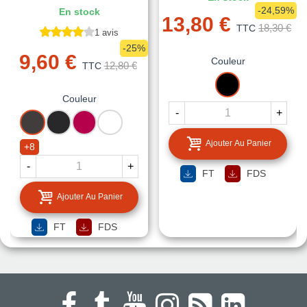
-24,59%
En stock
13,80 €
18,30 €
TTC
1 avis
-25%
9,60 €
Couleur
12,80 €
TTC
NOIR
Couleur
-
+
ANTHRACITE
NOIR
FRAMBOISE
BLANC
MAT
MAT
Ajouter Au Panier
+8
-
+
FT
FDS
Ajouter Au Panier
FT
FDS