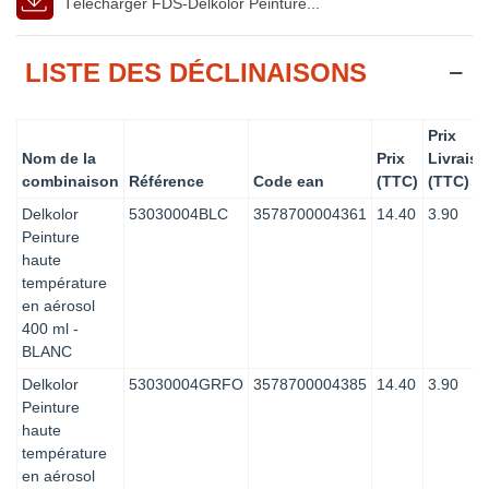
Télécharger FDS-Delkolor Peinture...
LISTE DES DÉCLINAISONS
Prix
Nom de la
Prix
Livrais
combinaison
Référence
Code ean
(TTC)
(TTC)
Delkolor
53030004BLC
3578700004361
14.40
3.90
Peinture
haute
température
en aérosol
400 ml -
BLANC
Delkolor
53030004GRFO
3578700004385
14.40
3.90
Peinture
haute
température
en aérosol