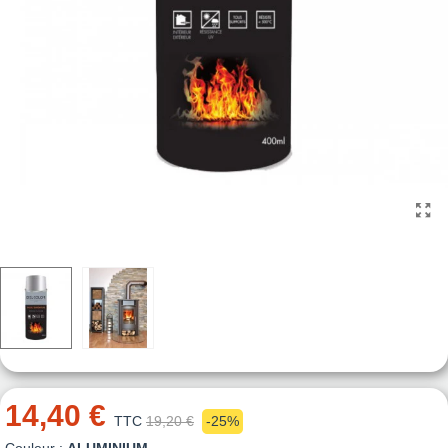
14,40 €
TTC
19,20 €
-25%