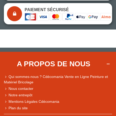
PAIEMENT SÉCURISÉ
A PROPOS DE NOUS
Qui sommes-nous ? Cdécomania Vente en Ligne Peinture et
Matériel Bricolage
Nous contacter
Notre entrepôt
Mentions Légales Cdécomania
Plan du site