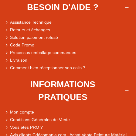
BESOIN D'AIDE ?
Assistance Technique
Retours et échanges
Solution paiement refusé
Code Promo
Processus emballage commandes
Livraison
Note du magasin sur Google
Comment bien réceptionner son colis ?
Comparaison des performances du magasin
+ de 5 500 avis
INFORMATIONS
● Exceptionnel
PRATIQUES
Express, Chez vous, Point relais, Retrait magasin
● Exceptionnel
Mon compte
Retours sous 14 jours
Conditions Générales de Vente
Vous êtes PRO ?
Avis clients Cdécomania.com | Achat Vente Peinture Matériel