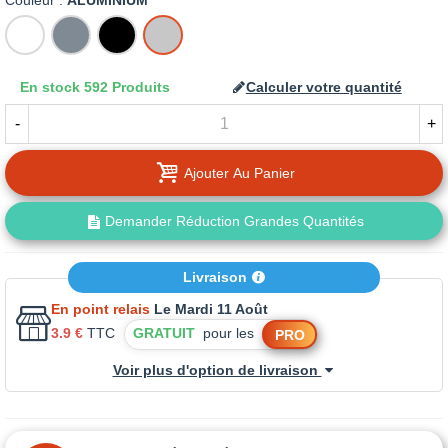
Couleur :
ALUMINIUM
BLANC
GRIS
NOIR
ALUMINIUM
En stock
592 Produits
Calculer votre quantité
-
+
Ajouter Au Panier
Demander Réduction Grandes Quantités
Livraison
En point relais
Le Mardi 11 Août
3.9 €
TTC
GRATUIT
pour les
PRO
Voir plus d'option de livraison