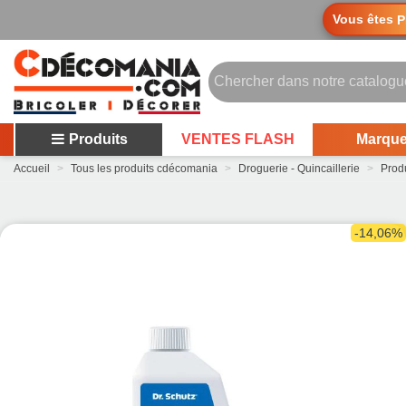
Vous êtes
P
Produits
VENTES FLASH
Marqu
Accueil
>
Tous les produits cdécomania
>
Droguerie - Quincaillerie
>
Prod
-14,06%