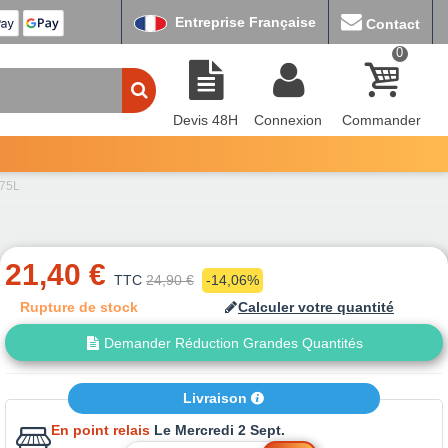
Entreprise Française
Contact
0
Devis 48H
Connexion
Commander
,75L
21,40 €
TTC
24,90 €
-14,06%
Rupture de stock
Calculer votre quantité
Demander Réduction Grandes Quantités
Livraison
En point relais
Le Mercredi 2 Sept.