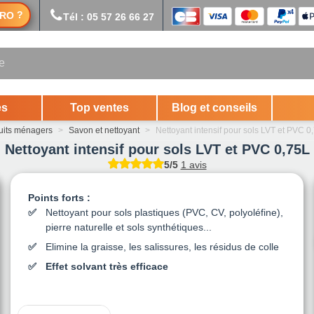
?
RO
Tél : 05 57 26 66 27
es
Top ventes
Blog et conseils
uits ménagers
>
Savon et nettoyant
>
Nettoyant intensif pour sols LVT et PVC 0
Nettoyant intensif pour sols LVT et PVC 0,75L
5/5
1 avis
Points forts :
Nettoyant pour sols plastiques (PVC, CV, polyoléfine),
pierre naturelle et sols synthétiques...
Elimine la graisse, les salissures, les résidus de colle
Effet solvant très efficace