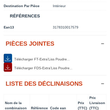
Destination Par Pièce
Intérieur
RÉFÉRENCES
Ean13
3178310017579
PIÈCES JOINTES
Télécharger FT-Extra'Liss Poudre...
Télécharger FDS-Extra'Liss Poudre...
LISTE DES DÉCLINAISONS
Prix
Nom de la
Prix
Livraison
combinaison
Référence
Code ean
(TTC)
(TTC)