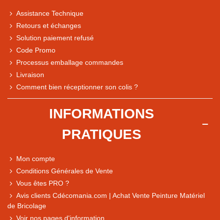
Assistance Technique
Retours et échanges
Solution paiement refusé
Code Promo
Processus emballage commandes
Livraison
Note du magasin sur Google
Comment bien réceptionner son colis ?
Comparaison des performances du magasin
+ de 5 500 avis
INFORMATIONS
● Exceptionnel
PRATIQUES
Express, Chez vous, Point relais, Retrait magasin
● Exceptionnel
Mon compte
Retours sous 14 jours
Conditions Générales de Vente
Vous êtes PRO ?
Avis clients Cdécomania.com | Achat Vente Peinture Matériel
● Exceptionnel
de Bricolage
CB, PayPal 4x, Google Pay, Apple Pay, Alma
Voir nos pages d'information