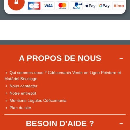
A PROPOS DE NOUS
Qui sommes-nous ? Cdécomania Vente en Ligne Peinture et
Matériel Bricolage
Nous contacter
Notre entrepôt
Mentions Légales Cdécomania
Plan du site
BESOIN D'AIDE ?