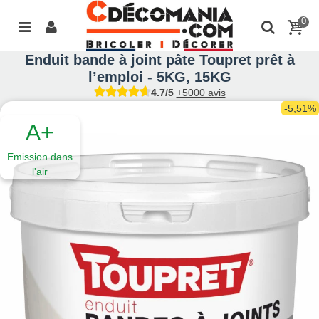
0
Enduit bande à joint pâte Toupret prêt à
l’emploi - 5KG, 15KG
4.7/5
+5000 avis
-5,51%
A+
Emission dans
l'air