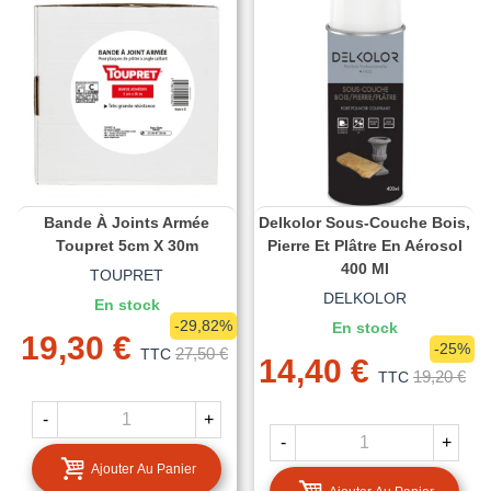
Bande À Joints Armée
Delkolor Sous-Couche Bois,
Toupret 5cm X 30m
Pierre Et Plâtre En Aérosol
400 Ml
TOUPRET
DELKOLOR
En stock
-29,82%
En stock
19,30 €
-25%
27,50 €
TTC
14,40 €
19,20 €
TTC
-
+
-
+
Ajouter Au Panier