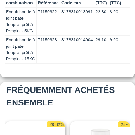
combinaison
Référence
Code ean
(TTC)
(TTC)
Enduit bande à
71150922
3178310013991
22.30
8.90
joint pâte
Toupret prêt à
l’emploi - 5KG
Enduit bande à
71150923
3178310014004
29.10
9.90
joint pâte
Toupret prêt à
l’emploi - 15KG
FRÉQUEMMENT ACHETÉS
ENSEMBLE
-29,82%
-25%