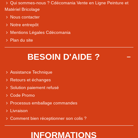
Qui sommes-nous ? Cdécomania Vente en Ligne Peinture et
Matériel Bricolage
Nous contacter
Notre entrepôt
Mentions Légales Cdécomania
Plan du site
BESOIN D'AIDE ?
Assistance Technique
Retours et échanges
Solution paiement refusé
Code Promo
Processus emballage commandes
Livraison
Note du magasin sur Google
Comment bien réceptionner son colis ?
Comparaison des performances du magasin
+ de 5 500 avis
INFORMATIONS