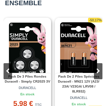
ENSEMBLE
-50,17%
Pack De 3 Piles Rondes
Pack De 2 Piles Spéciales
Duracell - Simply CR2025 3V
Duracell - MN21 12V (A23/
23A/ V23GA/ LRV08 /
DURACELL
8LR932)
En stock
DURACELL
5,98 €
En stock
TTC