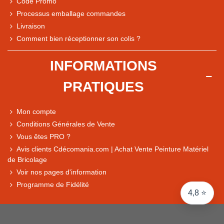
Code Promo
Processus emballage commandes
Livraison
Note du magasin sur Google
Comment bien réceptionner son colis ?
Comparaison des performances du magasin
+ de 5 500 avis
INFORMATIONS
● Exceptionnel
PRATIQUES
Express, Chez vous, Point relais, Retrait magasin
● Exceptionnel
Mon compte
Retours sous 14 jours
Conditions Générales de Vente
Vous êtes PRO ?
Avis clients Cdécomania.com | Achat Vente Peinture Matériel
● Exceptionnel
de Bricolage
CB, PayPal 4x, Google Pay, Apple Pay, Alma
Voir nos pages d'information
Programme de Fidélité
4,8 ⭐