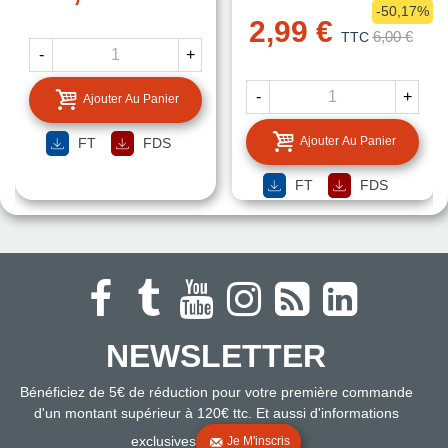
-50,17%
2,99 €
6,00 €
TTC
-
+
-
+
Ajouter Au Panier
Ajouter Au Panier
FT
FDS
FT
FDS
NEWSLETTER
Bénéficiez de 5€ de réduction pour votre première commande
d'un montant supérieur à 120€ ttc. Et aussi d'informations
exclusives
Je M'inscris