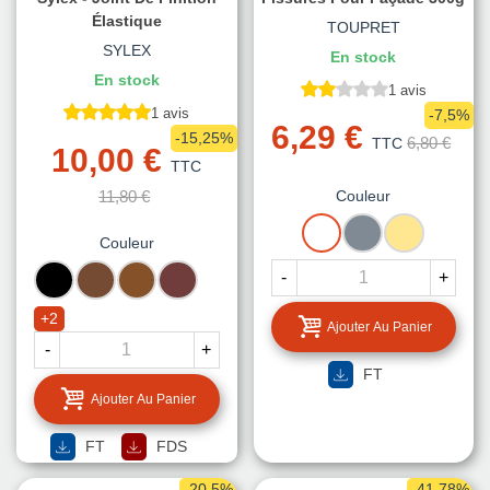
Élastique
TOUPRET
SYLEX
En stock
En stock
1 avis
1 avis
-7,5%
6,29 €
-15,25%
6,80 €
TTC
10,00 €
TTC
11,80 €
Couleur
BLANC
GRIS
TON
Couleur
PIERRE
NOIR
CHENE
CHENE
BRUN
-
+
FONCE
MOYEN
+2
Ajouter Au Panier
-
+
FT
Ajouter Au Panier
FT
FDS
-20,5%
-41,78%