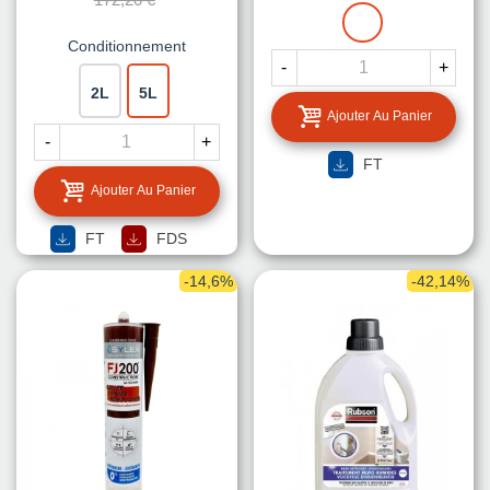
BLANC
Conditionnement
-
+
2L
5L
Ajouter Au Panier
-
+
FT
Ajouter Au Panier
FT
FDS
-14,6%
-42,14%