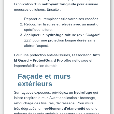
l'application d'un
nettoyant fongicide
pour éliminer
mousses et lichens. Ensuite :
Réparer ou remplacer tuiles/ardoises cassées.
Reboucher fissures et relevés avec un
mastic
spécifique toiture.
Appliquer un
hydrofuge toiture
(ex :
Sikagard
223
) pour une protection longue durée sans
altérer l'aspect.
Pour une protection anti-salissures, l'association
Anti
M Guard
+
ProtectGuard Pro
offre nettoyage et
imperméabilisation durable.
Façade et murs
extérieurs
Sur façades exposées, privilégiez un
hydrofuge
qui
laisse respirer le mur. Avant application : brossage,
rebouchage des fissures, décrassage. Pour murs
très dégradés, un
revêtement d'étanchéité
ou une
peinture de façade spéciale apportera une protection