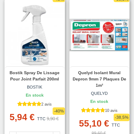
Bostik Spray De Lissage
Quelyd Isolant Mural
Pour Joint Parfait 200ml
Depron 9mm 7 Plaques De
1m²
BOSTIK
QUELYD
En stock
En stock
2 avis
10 avis
-40%
5,94 €
-38,5%
9,90 €
TTC
55,10 €
TTC
89,60 €