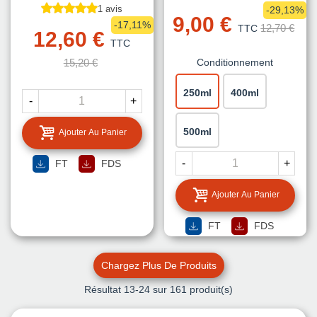
1 avis
-29,13%
9,00 €
-17,11%
12,70 €
TTC
12,60 €
TTC
15,20 €
Conditionnement
250ml
400ml
-
+
500ml
Ajouter Au Panier
-
+
FT
FDS
Ajouter Au Panier
FT
FDS
Chargez Plus De Produits
Résultat
13
-24 sur 161 produit(s)