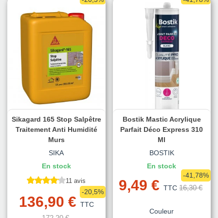
Sikagard 165 Stop Salpêtre
Bostik Mastic Acrylique
Traitement Anti Humidité
Parfait Déco Express 310
Murs
Ml
SIKA
BOSTIK
En stock
En stock
-41,78%
11 avis
9,49 €
16,30 €
TTC
-20,5%
136,90 €
TTC
Couleur
172,20 €