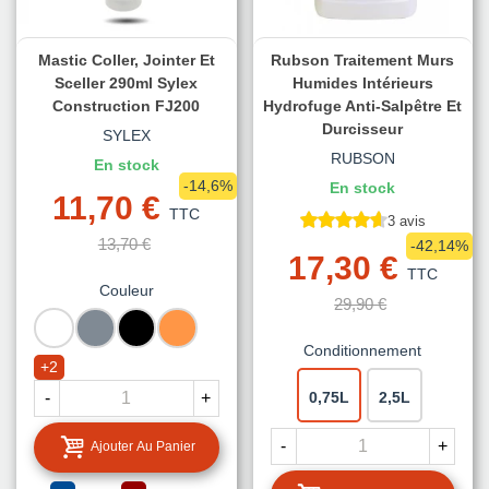
Mastic Coller, Jointer Et
Rubson Traitement Murs
Sceller 290ml Sylex
Humides Intérieurs
Construction FJ200
Hydrofuge Anti-Salpêtre Et
Durcisseur
SYLEX
RUBSON
En stock
-14,6%
En stock
11,70 €
TTC
3 avis
13,70 €
-42,14%
17,30 €
TTC
Couleur
29,90 €
BLANC
GRIS
NOIR
TUILE
Conditionnement
+2
-
+
0,75L
2,5L
-
+
Ajouter Au Panier