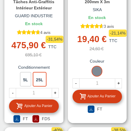
Tâches Anti-Graffitis
200mm X 3m
Intérieur Extérieur
SIKA
GUARD INDUSTRIE
En stock
En stock
3 avis
4 avis
-21,14%
19,40 €
-31,54%
TTC
475,90 €
TTC
24,60 €
695,10 €
Couleur
Conditionnement
GRIS
5L
25L
-
+
-
+
Ajouter Au Panier
Ajouter Au Panier
FT
FT
FDS
-40%
-38,5%