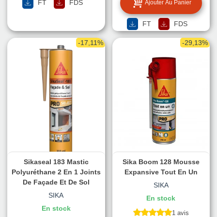
FT
FDS
Ajouter Au Panier
FT
FDS
-17,11%
-29,13%
Sikaseal 183 Mastic
Sika Boom 128 Mousse
Polyuréthane 2 En 1 Joints
Expansive Tout En Un
De Façade Et De Sol
SIKA
SIKA
En stock
En stock
1 avis