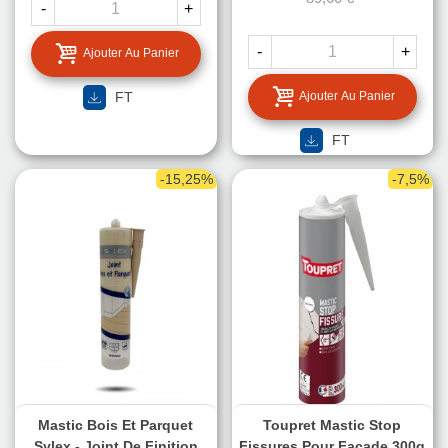
-
+
-
+
Ajouter Au Panier
FT
Ajouter Au Panier
FT
-15,25%
-7,5%
Mastic Bois Et Parquet
Toupret Mastic Stop
Sylex - Joint De Finition
Fissures Pour Façade 300g