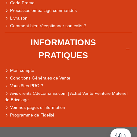
Code Promo
Processus emballage commandes
Livraison
Comment bien réceptionner son colis ?
Note du magasin sur Google
INFORMATIONS
Comparaison des performances du magasin
PRATIQUES
+ de 5 500 avis
● Exceptionnel
Mon compte
Express, Chez vous, Point relais, Retrait magasin
Conditions Générales de Vente
● Exceptionnel
Vous êtes PRO ?
Retours sous 14 jours
Avis clients Cdécomania.com | Achat Vente Peinture Matériel
de Bricolage
Voir nos pages d'information
● Exceptionnel
Programme de Fidélité
CB, PayPal 4x, Google Pay, Apple Pay, Alma
4,8 ⭐