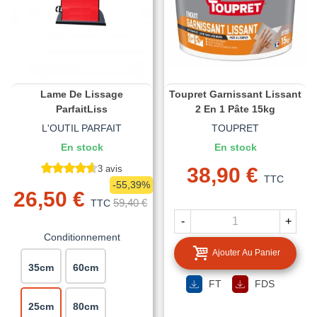
Lame De Lissage
Toupret Garnissant Lissant
ParfaitLiss
2 En 1 Pâte 15kg
L'OUTIL PARFAIT
TOUPRET
En stock
En stock
3 avis
38,90 €
TTC
-55,39%
26,50 €
59,40 €
TTC
-
+
Conditionnement
Ajouter Au Panier
35cm
60cm
FT
FDS
25cm
80cm