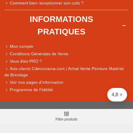
Comment bien réceptionner son colis ?
Comparaison des performances du magasin
+ de 5 500 avis
INFORMATIONS
● Exceptionnel
PRATIQUES
Express, Chez vous, Point relais, Retrait magasin
● Exceptionnel
Mon compte
Retours sous 14 jours
Conditions Générales de Vente
Vous êtes PRO ?
Avis clients Cdécomania.com | Achat Vente Peinture Matériel
● Exceptionnel
de Bricolage
CB, PayPal 4x, Google Pay, Apple Pay, Alma
Voir nos pages d'information
Programme de Fidélité
4,8 ⭐
Filtre produits
© Cdecomania - RCS BORDEAUX 344 037 213 Siret :
344 037 213 001 31 - 1922-2026 Tous droits réservés