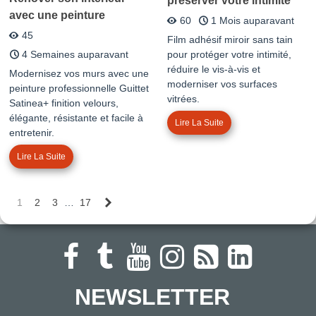
préserver votre intimité
avec une peinture
60
1 Mois auparavant
professionnelle Guittet
45
Film adhésif miroir sans tain
4 Semaines auparavant
pour protéger votre intimité,
réduire le vis-à-vis et
Modernisez vos murs avec une
moderniser vos surfaces
peinture professionnelle Guittet
vitrées.
Satinea+ finition velours,
élégante, résistante et facile à
Lire La Suite
entretenir.
Lire La Suite
Suivant
1
2
3
…
17
NEWSLETTER