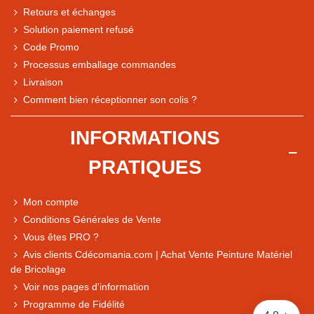
Retours et échanges
Solution paiement refusé
Code Promo
Processus emballage commandes
Livraison
Note du magasin sur Google
Comment bien réceptionner son colis ?
Comparaison des performances du magasin
+ de 5 500 avis
INFORMATIONS
● Exceptionnel
PRATIQUES
Express, Chez vous, Point relais, Retrait magasin
● Exceptionnel
Mon compte
Retours sous 14 jours
Conditions Générales de Vente
Vous êtes PRO ?
Avis clients Cdécomania.com | Achat Vente Peinture Matériel
● Exceptionnel
de Bricolage
CB, PayPal 4x, Google Pay, Apple Pay, Alma
Voir nos pages d'information
Programme de Fidélité