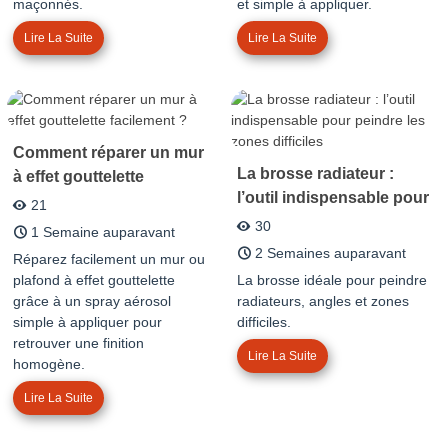
maçonnés.
et simple à appliquer.
Lire La Suite
Lire La Suite
Comment réparer un mur
La brosse radiateur :
à effet gouttelette
l’outil indispensable pour
facilement ?
21
peindre les zones
30
1 Semaine auparavant
difficiles
2 Semaines auparavant
Réparez facilement un mur ou
plafond à effet gouttelette
La brosse idéale pour peindre
grâce à un spray aérosol
radiateurs, angles et zones
simple à appliquer pour
difficiles.
retrouver une finition
Lire La Suite
homogène.
Lire La Suite