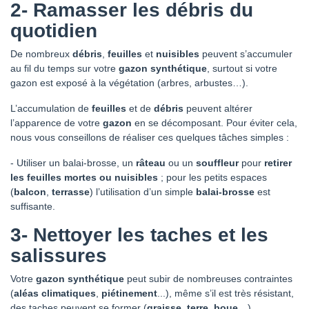
2- Ramasser les débris du
quotidien
De nombreux
débris
,
feuilles
et
nuisibles
peuvent s’accumuler
au fil du temps sur votre
gazon synthétique
, surtout si votre
gazon est exposé à la végétation (arbres, arbustes…).
L’accumulation de
feuilles
et de
débris
peuvent altérer
l’apparence de votre
gazon
en se décomposant. Pour éviter cela,
nous vous conseillons de réaliser ces quelques tâches simples :
-
Utiliser un balai-brosse, un
râteau
ou un
souffleur
pour
retirer
les feuilles mortes ou nuisibles
; pour les petits espaces
(
balcon
,
terrasse
) l’utilisation d’un simple
balai-brosse
est
suffisante.
3- Nettoyer les taches et les
salissures
Votre
gazon synthétique
peut subir de nombreuses contraintes
(
aléas climatiques
,
piétinement
...), même s’il est très résistant,
des taches peuvent se former (
graisse
,
terre
,
boue
…)