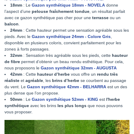
18mm
: Le
Gazon synthétique 18mm - NOVELA
donne
l’aspect d’une
pelouse fraîchement tondue
, un résultat parfait
avec ce gazon synthétique pas cher pour une
terrasse
ou un
balcon
.
24mm
: Cette hauteur permet une sensation agréable sous les
pieds. Avec le
Gazon synthétique 24mm - Colore Gris
,
disponible en plusieurs coloris, convient parfaitement pour les
zones à forts passages.
32mm
: Sensation très agréable sous les pieds, cette
hauteur
de fibre
permet d’obtenir un beau rendu esthétique. Pour cela,
nous proposons le
Gazon synthétique 32mm - AUGUSTA
42mm
: Cette
hauteur d’herbe
vous offre un
rendu très
réaliste
et
agréable
, les
brins d’herbe
se courbent au passage
du vent. Le
Gazon synthétique 42mm - BELHARRA
est un des
plus dense que l'on propose.
50mm
: Le
Gazon synthétique 52mm - KING
est
l'herbe
synthétique
avec les brins
les plus longs
que nous pouvons
vous proposer.