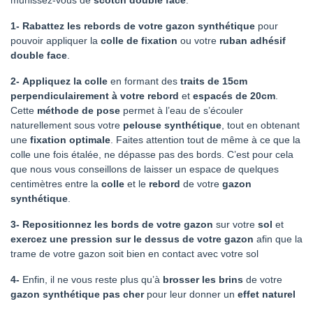
munissez-vous de
scotch double face
.
1- Rabattez les rebords de votre gazon synthétique
pour
pouvoir appliquer la
colle de fixation
ou votre
ruban adhésif
double face
.
2-
Appliquez la colle
en formant des
traits de 15cm
perpendiculairement à votre rebord
et
espacés de 20cm
.
Cette
méthode de pose
permet à l’eau de s’écouler
naturellement sous votre
pelouse synthétique
, tout en obtenant
une
fixation optimale
. Faites attention tout de même à ce que la
colle une fois étalée, ne dépasse pas des bords. C’est pour cela
que nous vous conseillons de laisser un espace de quelques
centimètres entre la
colle
et le
rebord
de votre
gazon
synthétique
.
3-
Repositionnez les bords de votre gazon
sur votre
sol
et
exercez une pression
sur le dessus de votre gazon
afin que la
trame de votre gazon soit bien en contact avec votre sol
4-
Enfin, il ne vous reste plus qu’à
brosser les brins
de votre
gazon synthétique pas cher
pour leur donner un
effet naturel