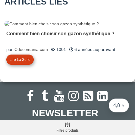
ARTICLES LIÉS
Note du magasin sur Google
Comparaison des performances du magasin
+ de 5 500 avis
Comment bien choisir son gazon synthétique ?
● Exceptionnel
Express, Chez vous, Point relais, Retrait magasin
par
Cdecomania.com
1001
6 années auparavant
● Exceptionnel
Lire La Suite
Retours sous 14 jours
● Exceptionnel
CB, PayPal 4x, Google Pay, Apple Pay, Alma
4,8 ⭐
NEWSLETTER
Bénéficiez de 5€ de réduction pour votre première commande
d'un montant supérieur à 120€ ttc. Et aussi d'informations
Filtre produits