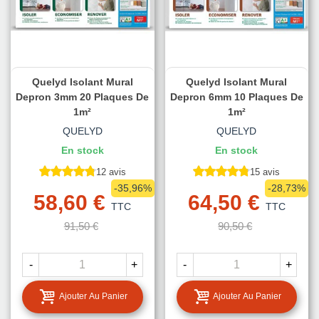
Quelyd Isolant Mural
Quelyd Isolant Mural
Depron 3mm 20 Plaques De
Depron 6mm 10 Plaques De
1m²
1m²
QUELYD
QUELYD
En stock
En stock
12 avis
15 avis
-35,96%
-28,73%
58,60 €
64,50 €
TTC
TTC
91,50 €
90,50 €
-
+
-
+
Ajouter Au Panier
Ajouter Au Panier