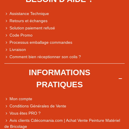
Assistance Technique
Retours et échanges
Solution paiement refusé
Code Promo
Processus emballage commandes
Livraison
Comment bien réceptionner son colis ?
Note du magasin sur Google
INFORMATIONS
Comparaison des performances du magasin
PRATIQUES
+ de 5 500 avis
● Exceptionnel
Mon compte
Express, Chez vous, Point relais, Retrait magasin
Conditions Générales de Vente
● Exceptionnel
Vous êtes PRO ?
Retours sous 14 jours
Avis clients Cdécomania.com | Achat Vente Peinture Matériel
de Bricolage