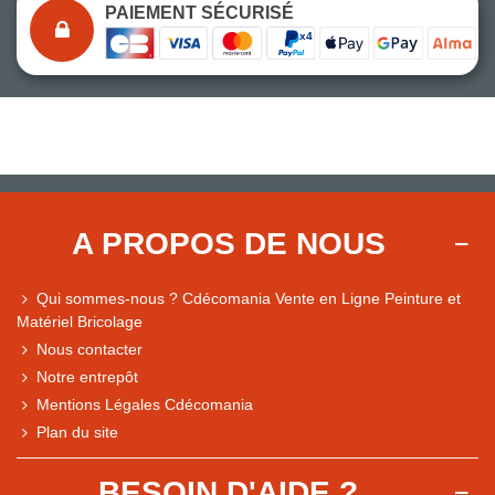
PAIEMENT SÉCURISÉ
A PROPOS DE NOUS
Qui sommes-nous ? Cdécomania Vente en Ligne Peinture et
Matériel Bricolage
Nous contacter
Notre entrepôt
Mentions Légales Cdécomania
Plan du site
BESOIN D'AIDE ?