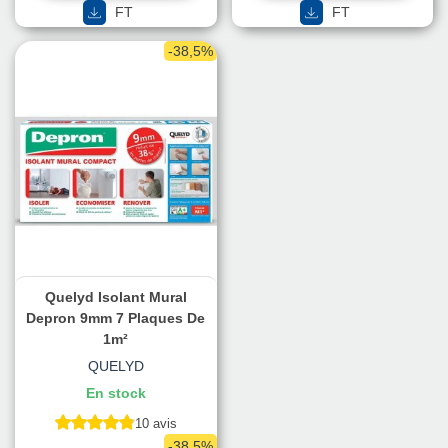
FT
FT
-38,5%
Quelyd Isolant Mural
Depron 9mm 7 Plaques De
1m²
QUELYD
En stock
10 avis
-38,5%