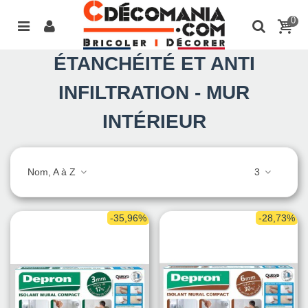
0
ÉTANCHÉITÉ ET ANTI
INFILTRATION - MUR
INTÉRIEUR
Nom, A à Z
3
-35,96%
-28,73%